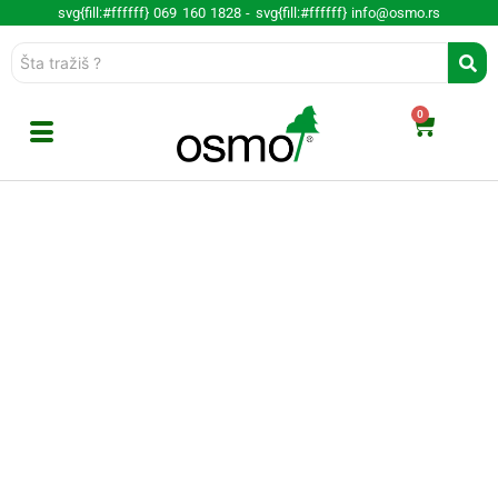
svg{fill:#ffffff} 069 160 1828 -
svg{fill:#ffffff} info@osmo.rs
0