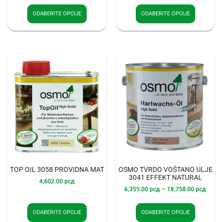
ODABERITE OPCIJE
ODABERITE OPCIJE
TOP OIL 3058 PROVIDNA MAT
OSMO TVRDO VOŠTANO ULJE
3041 EFFEKT NATURAL
4,602.00
рсд
6,355.00
рсд
–
18,758.00
рсд
ODABERITE OPCIJE
ODABERITE OPCIJE