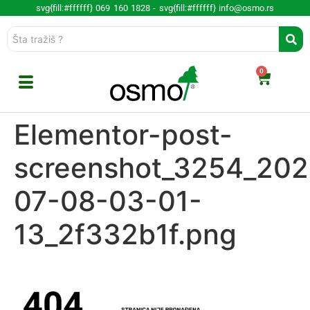
svg{fill:#ffffff} 069 160 1828 -
svg{fill:#ffffff} info@osmo.rs
0
Elementor-post-
screenshot_3254_202
07-08-03-01-
13_2f332b1f.png