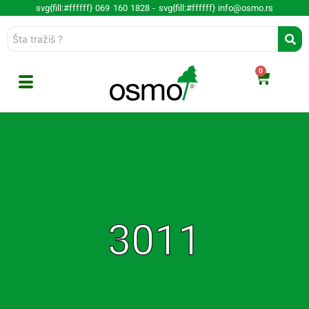
svg{fill:#ffffff} 069 160 1828 -
svg{fill:#ffffff} info@osmo.rs
0
3011