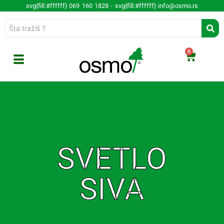
svg{fill:#ffffff} 069 160 1828 -
svg{fill:#ffffff} info@osmo.rs
0
SVETLO
SIVA