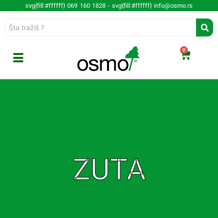
svg{fill:#ffffff} 069 160 1828 -
svg{fill:#ffffff} info@osmo.rs
0
ZUTA