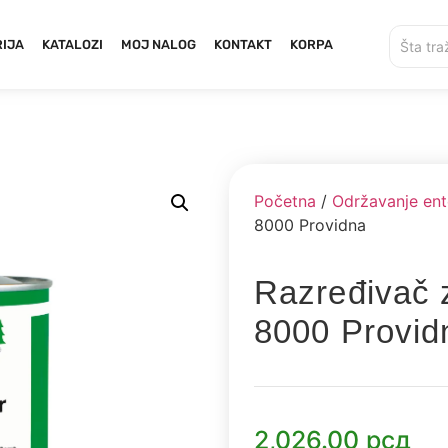
IJA
KATALOZI
MOJ NALOG
KONTAKT
KORPA
Početna
/
Održavanje ente
8000 Providna
Razređivač z
8000 Provid
2,026.00
рсд