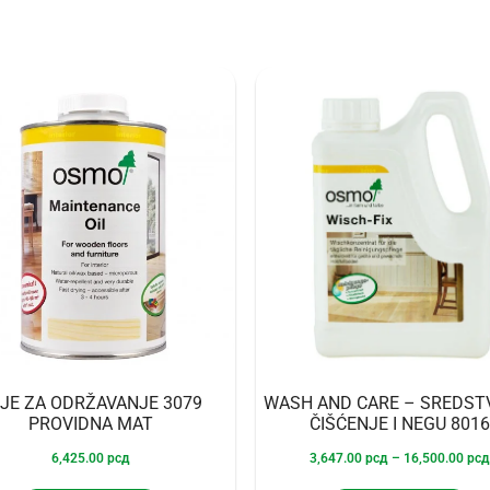
JE ZA ODRŽAVANJE 3079
WASH AND CARE – SREDST
PROVIDNA MAT
ČIŠĆENJE I NEGU 8016
6,425.00
рсд
3,647.00
рсд
–
16,500.00
рсд