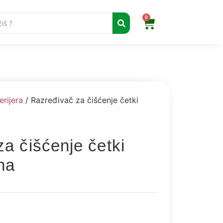
0
rijera
/ Razređivač za čišćenje četki
a čišćenje četki
na