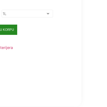
 U KORPU
erijera