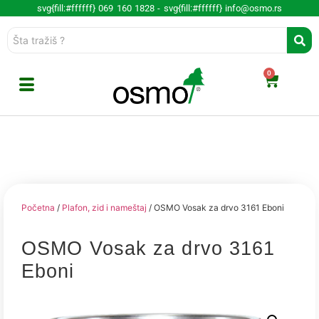
svg{fill:#ffffff} 069 160 1828 -
svg{fill:#ffffff} info@osmo.rs
0
Početna
/
Plafon, zid i nameštaj
/ OSMO Vosak za drvo 3161 Eboni
OSMO Vosak za drvo 3161
Eboni