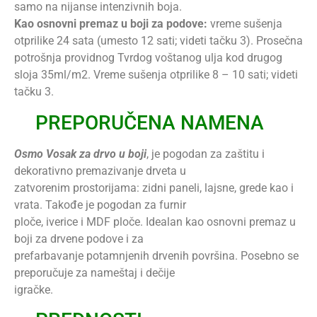
samo na nijanse intenzivnih boja.
Kao osnovni premaz u boji za podove:
vreme sušenja
otprilike 24 sata (umesto 12 sati; videti tačku 3). Prosečna
potrošnja providnog Tvrdog voštanog ulja kod drugog
sloja 35ml/m2. Vreme sušenja otprilike 8 – 10 sati; videti
tačku 3.
PREPORUČENA NAMENA
Osmo Vosak za drvo u boji
, je pogodan za zaštitu i
dekorativno premazivanje drveta u
zatvorenim prostorijama: zidni paneli, lajsne, grede kao i
vrata. Takođe je pogodan za furnir
ploče, iverice i MDF ploče. Idealan kao osnovni premaz u
boji za drvene podove i za
prefarbavanje potamnjenih drvenih površina. Posebno se
preporučuje za nameštaj i dečije
igračke.