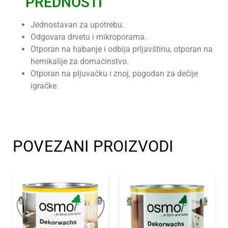
PREDNOSTI
Jednostavan za upotrebu.
Odgovara drvetu i mikroporama.
Otporan na habanje i odbija prljavštinu, otporan na
hemikalije za domaćinstvo.
Otporan na pljuvačku i znoj, pogodan za dečije
igračke.
POVEZANI PROIZVODI