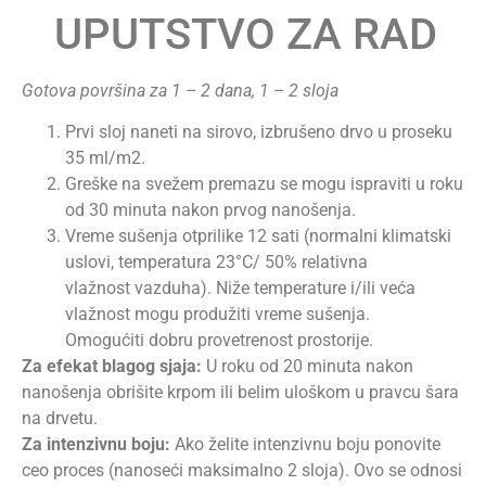
UPUTSTVO ZA RAD
Gotova površina za 1 – 2 dana, 1 – 2 sloja
Prvi sloj naneti na sirovo, izbrušeno drvo u proseku
35 ml/m2.
Greške na svežem premazu se mogu ispraviti u roku
od 30 minuta nakon prvog nanošenja.
Vreme sušenja otprilike 12 sati (normalni klimatski
uslovi, temperatura 23°C/ 50% relativna
vlažnost vazduha). Niže temperature i/ili veća
vlažnost mogu produžiti vreme sušenja.
Omogućiti dobru provetrenost prostorije.
Za efekat blagog sjaja:
U roku od 20 minuta nakon
nanošenja obrišite krpom ili belim uloškom u pravcu šara
na drvetu.
Za intenzivnu boju:
Ako želite intenzivnu boju ponovite
ceo proces (nanoseći maksimalno 2 sloja). Ovo se odnosi