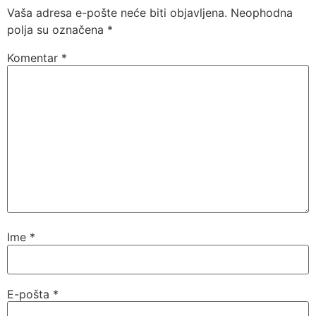
Vaša adresa e-pošte neće biti objavljena.
Neophodna
polja su označena
*
Komentar
*
Ime
*
E-pošta
*