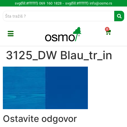
svg{fill:#ffffff} 069 160 1828 -
svg{fill:#ffffff} info@osmo.rs
0
3125_DW Blau_tr_in
Ostavite odgovor