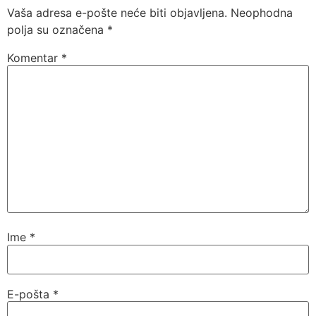
Vaša adresa e-pošte neće biti objavljena.
Neophodna
polja su označena
*
Komentar
*
Ime
*
E-pošta
*