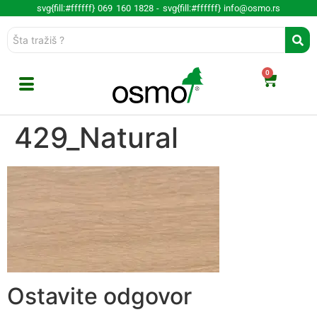
svg{fill:#ffffff} 069 160 1828 -
svg{fill:#ffffff} info@osmo.rs
0
429_Natural
Ostavite odgovor