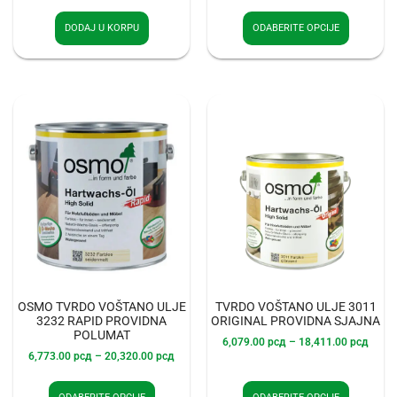
DODAJ U KORPU
ODABERITE OPCIJE
OSMO TVRDO VOŠTANO ULJE
TVRDO VOŠTANO ULJE 3011
3232 RAPID PROVIDNA
ORIGINAL PROVIDNA SJAJNA
POLUMAT
6,079.00
рсд
–
18,411.00
рсд
6,773.00
рсд
–
20,320.00
рсд