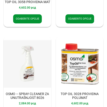
TOP OIL 3058 PROVIDNA MAT
4,602.00
рсд
ODABERITE OPCIJE
ODABERITE OPCIJE
OSMO – SPRAY CLEANER ZA
TOP OIL 3028 PROVIDNA
UNUTRAŠNJOST 8026
POLUMAT
2,084.00
рсд
4,602.00
рсд