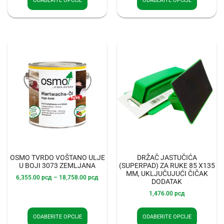
ODABERITE OPCIJE
ODABERITE OPCIJE
OSMO TVRDO VOŠTANO ULJE
DRŽAČ JASTUČIĆA
U BOJI 3073 ZEMLJANA
(SUPERPAD) ZA RUKE 85 X135
MM, UKLJUČUJUĆI ČIČAK
6,355.00
рсд
–
18,758.00
рсд
DODATAK
1,476.00
рсд
ODABERITE OPCIJE
ODABERITE OPCIJE