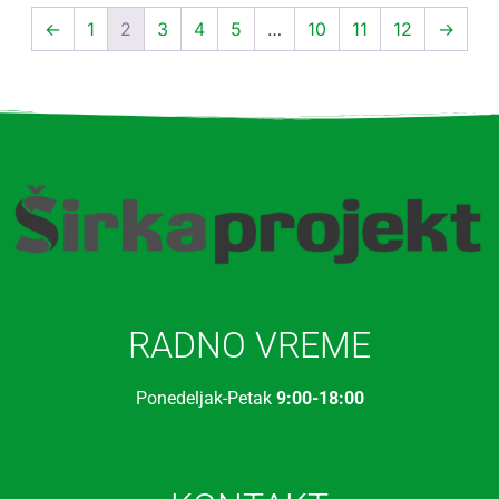
←
1
2
3
4
5
…
10
11
12
→
RADNO VREME
Ponedeljak-Petak
9:00-18:00