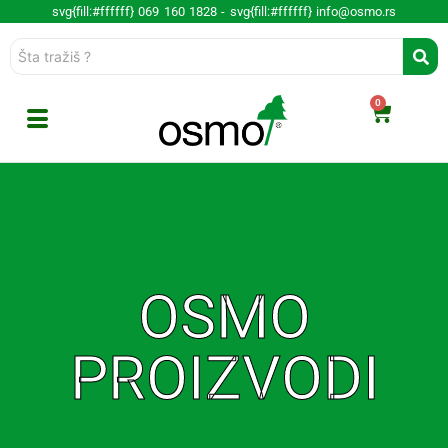
svg{fill:#ffffff} 069 160 1828 -
svg{fill:#ffffff} info@osmo.rs
0
OSMO
PROIZVODI