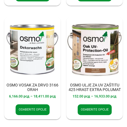
OSMO VOSAK ZA DRVO 3166
OSMO ULJE ZA UV ZAŠTITU
ORAH
425 HRAST EXTRA POLUMAT
6,166.00
рсд
–
18,411.00
рсд
152.00
рсд
–
16,933.00
рсд
ODABERITE OPCIJE
ODABERITE OPCIJE