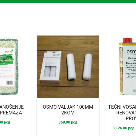
NANOŠENJE
OSMO VALJAK 100MM
TEČNI VOSAK
 PREMAZA
2KOM
RENOVAC
PRO
.00
рсд
868.00
рсд
3,126.00
рсд