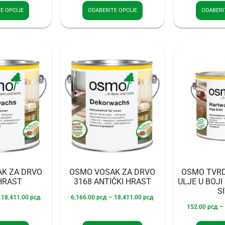
E OPCIJE
ODABERITE OPCIJE
ODABERI
K ZA DRVO
OSMO VOSAK ZA DRVO
OSMO TVR
HRAST
3168 ANTIČKI HRAST
ULJE U BOJI
S
18,411.00
рсд
6,166.00
рсд
–
18,411.00
рсд
152.00
рсд
–