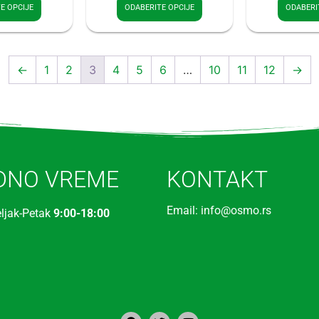
E OPCIJE
ODABERITE OPCIJE
ODABERI
←
1
2
3
4
5
6
…
10
11
12
→
DNO VREME
KONTAKT
Email: info@osmo.rs
ljak-Petak
9:00-18:00