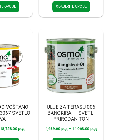
TE OPCIJE
ODABERITE OPCIJE
DO VOŠTANO
ULJE ZA TERASU 006
 3067 SVETLO
BANGKIRAI – SVETLI
IVA
PRIRODAN TON
18,758.00
рсд
4,689.00
рсд
–
14,068.00
рсд