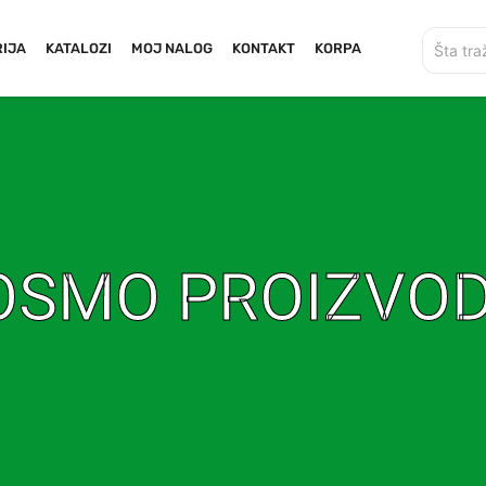
IJA
KATALOZI
MOJ NALOG
KONTAKT
KORPA
OSMO PROIZVOD