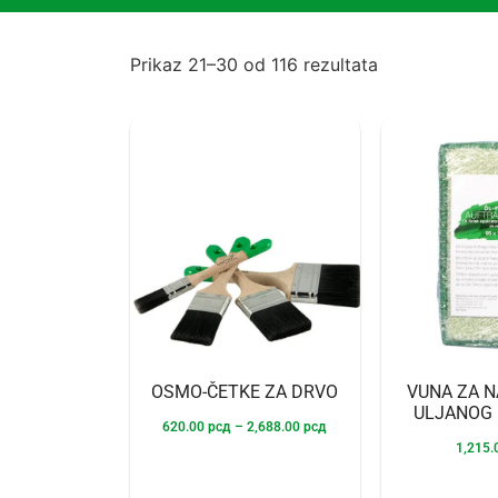
Prikaz 21–30 od 116 rezultata
OSMO-ČETKE ZA DRVO
VUNA ZA 
ULJANOG
620.00
рсд
–
2,688.00
рсд
1,215