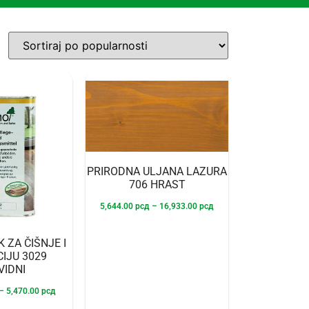
PRIRODNA ULJANA LAZURA
706 HRAST
5,644.00
рсд
–
16,933.00
рсд
 ZA ČIŠNJE I
IJU 3029
VIDNI
–
5,470.00
рсд