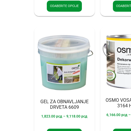
ODABERITE OPCIJE
ODABERIT
OSMO VOSA
GEL ZA OBNAVLJANJE
3164 
DRVETA 6609
6,166.00
рсд
–
1,823.00
рсд
–
9,118.00
рсд